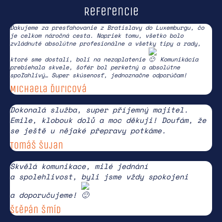
Referencie
Ďakujeme za presťahovanie z Bratislavy do Luxemburgu, čo
je celkom náročná cesta. Napriek tomu, všetko bolo
zvládnuté absolútne profesionálne a všetky tipy a rady,
ktoré sme dostali, boli na nezaplatenie
Komunikácia
prebiehala skvele, šofér bol perketný a absolútne
spoľahlivý… Super skúsenosť, jednoznačne odporúčam!
Michaela Ďuricová
Dokonalá služba, super příjemný majitel.
Emile, klobouk dolů a moc děkuji! Doufám, že
se ještě u nějaké přepravy potkáme.
Tomáš Šujan
Skvělá komunikace, milé jednání
a spolehlivost, byli jsme vždy spokojeni
a doporučujeme!
Štěpán Šmíd