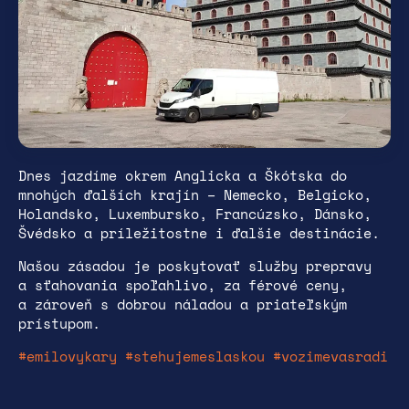
Dnes jazdíme okrem Anglicka a Škótska do
mnohých ďalších krajín – Nemecko, Belgicko,
Holandsko, Luxembursko, Francúzsko, Dánsko,
Švédsko a príležitostne i ďalšie destinácie.
Našou zásadou je poskytovať služby prepravy
a sťahovania spoľahlivo, za férové ceny,
a zároveň s dobrou náladou a priateľským
prístupom.
#emilovykary
#stehujemeslaskou
#vozimevasradi