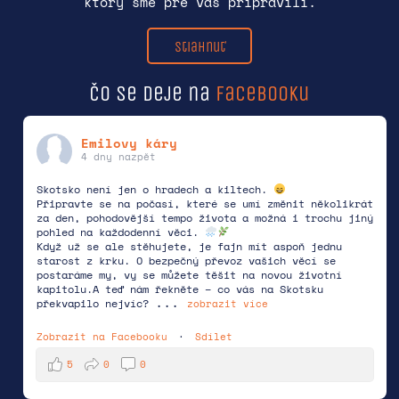
ktorý sme pre vás pripravili.
Stiahnuť
Čo se deje na
facebooku
Emilovy káry
4 dny nazpět
Skotsko není jen o hradech a kiltech.
Připravte se na počasí, které se umí změnit několikrát
za den, pohodovější tempo života a možná i trochu jiný
pohled na každodenní věci.
Když už se ale stěhujete, je fajn mít aspoň jednu
starost z krku. O bezpečný převoz vašich věcí se
postaráme my, vy se můžete těšit na novou životní
kapitolu.
A teď nám řekněte – co vás na Skotsku
...
překvapilo nejvíc?
zobrazit více
Zobrazit na Facebooku
·
Sdílet
5
0
0