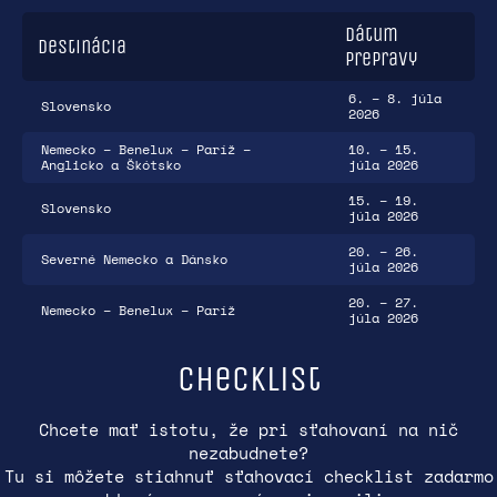
Dátum
Destinácia
prepravy
6. – 8. júla
Slovensko
2026
Nemecko – Benelux – Paríž –
10. – 15.
Anglicko a Škótsko
júla 2026
15. – 19.
Slovensko
júla 2026
20. – 26.
Severné Nemecko a Dánsko
júla 2026
20. – 27.
Nemecko – Benelux – Paríž
júla 2026
Checklist
Chcete mať istotu, že pri sťahovaní na nič
nezabudnete?
Tu si môžete stiahnuť sťahovací checklist zadarmo