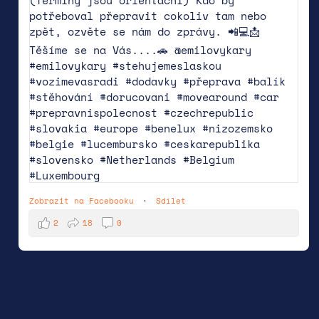
Zobrazit na Facebooku
·
Sdílet
2
18
0