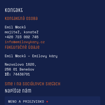
Kontakt
Kontaktná osoba
Emil Macků
majiteľ, konateľ
+420 723 002 745
info@emilovykary.cz
Fakturačné údaje
Emil Macků – Emilovy káry
Nezvalova 1620,
256 01 Benešov
IČ:
74438701
Sme i na sociálnych sieťach
Napíšte nám
MENO A PRIEZVISKO
*