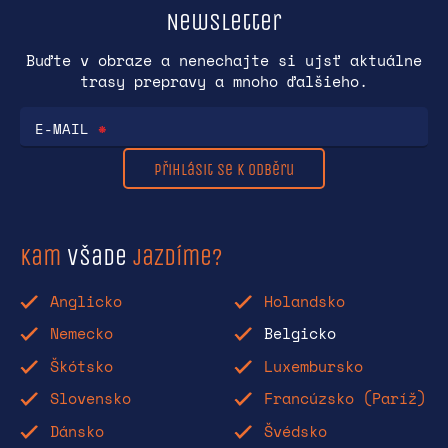
Newsletter
Buďte v obraze a nenechajte si ujsť aktuálne
trasy prepravy a mnoho ďalšieho.
E-MAIL
*
Přihlásit se k odběru
Kam
všade
jazdíme?
Anglicko
Holandsko
Nemecko
Belgicko
Škótsko
Luxembursko
Slovensko
Francúzsko (Paríž)
Dánsko
Švédsko