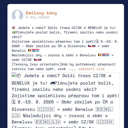
Emilovy káry
5 dny nazpět
Jedete s námi? Další trasa CZ/SK ⇄ BENELUX je tu!
Plánujete poslat balík, firemní zásilku nebo osobní
věci?
Zajistíme spolehlivou přepravu tam i zpět!🗓 8.–10. 8.
2026 – Sběr zásilek po ČR a Slovensku
➔ směr
Benelux
Následující dny – rozvoz a sběr v Beneluxu
➔
směr CZ/SK
(Termíny jsou orientační)
Kdo by potřeboval přepravit
...
cokoliv tam nebo zpět, ozvě
zobrazit více