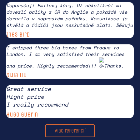
Doporučuji Emilovy káry. Už několikrát mi
dovezli balíky z ČR do Anglie a pokaždé vše
dorazilo v naprostém pořádku. Komunikace je
skvělá a řidiči jsou neskutečně zlatí. Děkuju
Ines Bird
I shipped three big boxes from Prague to
London. I am very satisfied their services
and price. Highly recommended!!!
Thanks.
Sijia Liu
Great service
Right price
I really recommend
Hugo Guerin
Viac referencií