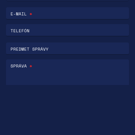
E-MAIL
*
TELEFÓN
PREDMET SPRÁVY
SPRÁVA
*
Odoslaním formulára súhlasíte so
spracovaním osobných údajov na účely
komunikácie.
Tento web je chránený reCAPTCHA a platia zásady
ochrany osobných údajov
a
podmienky služby
Google.
Odoslať správu