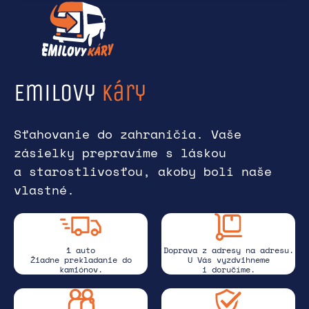
Emilovy
káry
Sťahovanie do zahraničia. Vaše
zásielky prepravíme s láskou
a starostlivosťou, akoby boli naše
vlastné.
1 auto
Doprava z adresy na adresu.
Žiadne prekladanie do
U Vás vyzdvihneme
kamiónov.
i doručíme.